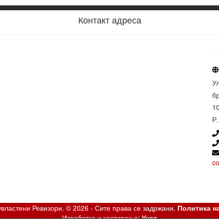
Контакт адреса
У
бр
1
Р
c
Овластени Ревизори. © 2026 - Сите права се задржани.
Политика н
Изработка и хостирање:
Унет