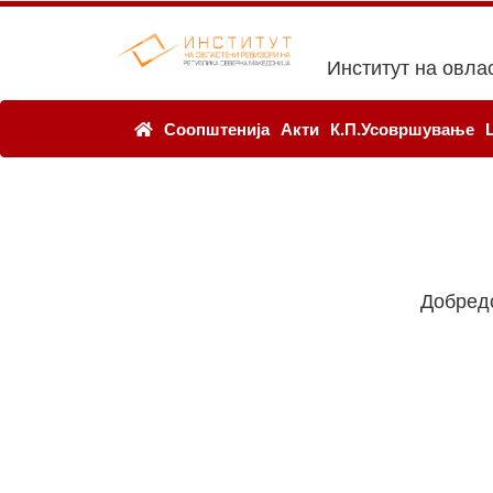
Институт на овла
Соопштенија
Акти
К.П.Усовршување
Добред