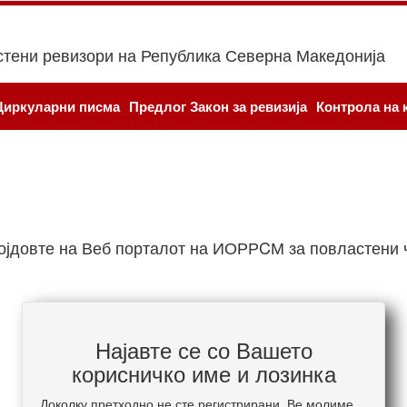
стени ревизори на Република Северна Македонија
Циркуларни писма
Предлог Закон за ревизија
Контрола на 
ојдовте на Веб порталот на ИОРРCМ за повластени 
Најавте се со Вашето
корисничко име и лозинка
Доколку претходно не сте регистрирани, Ве молиме